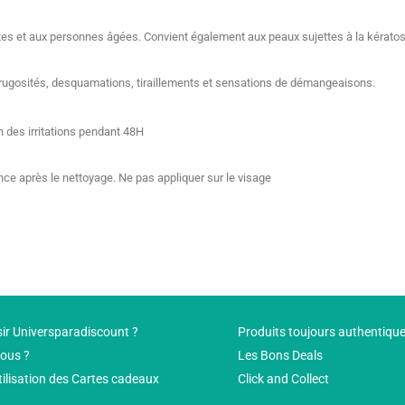
 et aux personnes âgées. Convient également aux peaux sujettes à la kératose p
 rugosités, desquamations, tiraillements et sensations de démangeaisons.
 des irritations pendant 48H
ce après le nettoyage. Ne pas appliquer sur le visage
ir Universparadiscount ?
Produits toujours authentiqu
ous ?
Les Bons Deals
tilisation des Cartes cadeaux
Click and Collect