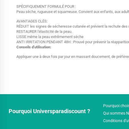
SPÉCIFIQUEMENT FORMULÉ POUR :
Peau sèche, rugueuse et squameuse. Convient aux enfants, aux adultes
AVANTAGES CLÉS:
RÉDUIT les signes de sécheresse cutanée et prévient la rechute des
RESTAURER l'élasticité de la peau.
LISSE même la peau extrêmement sèche
ANTI IRRITATION PENDANT 48H : Prouvé pour prévenir la réapparition
Conseils d'utilisation:
Appliquer une à deux fois par jour en massant doucement, de préféren
Pourquoi chois
Pourquoi Universparadiscount ?
Qui sommes N
Conditions d'u