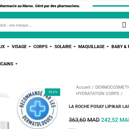
apharmacie au Maroc. Géré par des pharmaciens.
UX
VISAGE
CORPS
SOLAIRE
MAQUILLAGE
BABY &
ICAINS
Accueil
DERMOCOSMETI
-33,3%
HYDRATATION CORPS
LA ROCHE POSAY LIPIKAR LA
363,60 MAD
242,52 MA