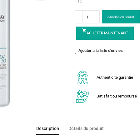
TTC
AJOUTER AU PANIER
shopping_cart
ACHETER MAINTENANT
Ajouter à la liste d'envies
Authenticité garantie
Satisfait ou remboursé
Description
Détails du produit