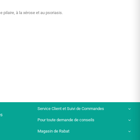
ilaire, à la xérose et au psoriasis.
Service Client et Suivi de Commandes
es
Pour toute demande de conseils
Magasin de Rabat