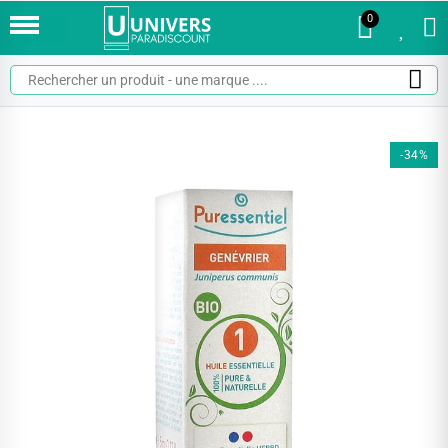
0
0
-34%