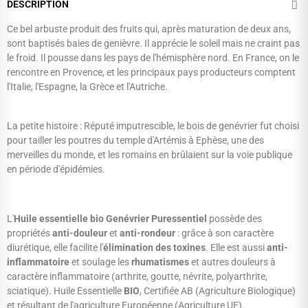
DESCRIPTION
Ce bel arbuste produit des fruits qui, après maturation de deux ans,
sont baptisés baies de genièvre. Il apprécie le soleil mais ne craint pas
le froid. Il pousse dans les pays de l'hémisphère nord. En France, on le
rencontre en Provence, et les principaux pays producteurs comptent
l'Italie, l'Espagne, la Grèce et l'Autriche.
La petite histoire : Réputé imputrescible, le bois de genévrier fut choisi
pour tailler les poutres du temple d'Artémis à Ephèse, une des
merveilles du monde, et les romains en brûlaient sur la voie publique
en période d'épidémies.
L'
Huile essentielle bio Genévrier Puressentiel
possède des
propriétés
anti-douleur
et
anti-rondeur
: grâce à son caractère
diurétique, elle facilite l'
élimination des toxines
. Elle est aussi
anti-
inflammatoire
et soulage les
rhumatismes
et autres douleurs à
caractère inflammatoire (arthrite, goutte, névrite, polyarthrite,
sciatique). Huile Essentielle
BIO
, Certifiée AB (Agriculture Biologique)
et résultant de l'agriculture Européenne (Agriculture UE).