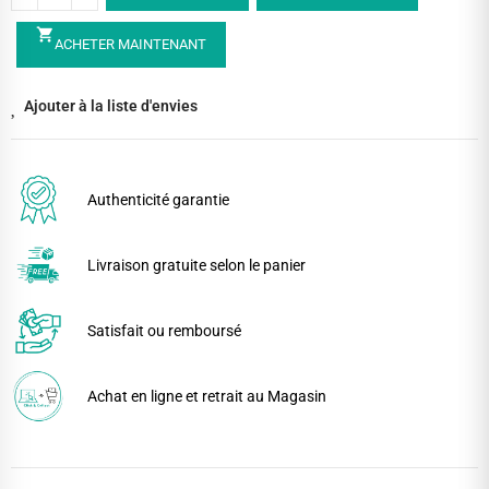
shopping_cart
ACHETER MAINTENANT
Ajouter à la liste d'envies
Authenticité garantie
Livraison gratuite selon le panier
Satisfait ou remboursé
Achat en ligne et retrait au Magasin