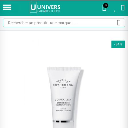
0
0
-34%