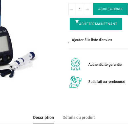
AJOUTER AU PANIER
shopping_cart
ACHETER MAINTENANT
Ajouter à la liste d'envies
Authenticité garantie
Satisfait ou remboursé
Description
Détails du produit