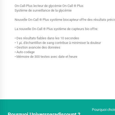
On-Call-Plus lecteur de glycémie On-Call ® Plus
Système de surveillance de la glycémie
Nouvelle On-Call ® Plus système biocapteur offre des résultats précis,
La nouvelle On-Call ® Plus système de capteurs bio offre:
• Des résultats fiables dans les 10 secondes
• 1 μL d'échantillon de sang contribue à minimiser la douleur
• Gestion avancée des données
• Auto codage
• Mémoire de 300 testes avec date et heure
Pourquoi chois
Pourquoi Universparadiscount ?