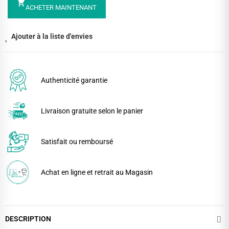
shopping_cart
ACHETER MAINTENANT
Ajouter à la liste d'envies
Authenticité garantie
Livraison gratuite selon le panier
Satisfait ou remboursé
Achat en ligne et retrait au Magasin
DESCRIPTION