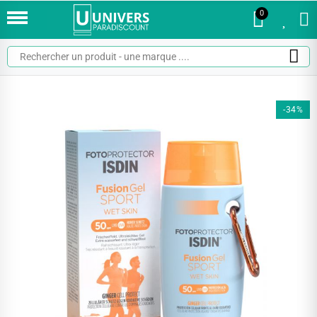
0
0
-34%