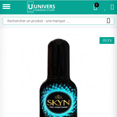
0
0
-33,3%