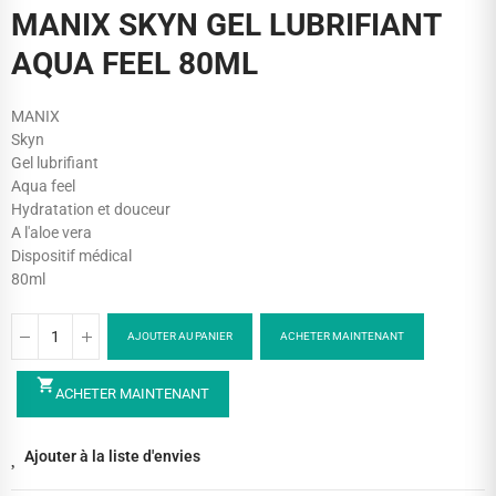
MANIX SKYN GEL LUBRIFIANT
AQUA FEEL 80ML
MANIX
Skyn
Gel lubrifiant
Aqua feel
Hydratation et douceur
A l'aloe vera
Dispositif médical
80ml
AJOUTER AU PANIER
ACHETER MAINTENANT
shopping_cart
ACHETER MAINTENANT
Ajouter à la liste d'envies