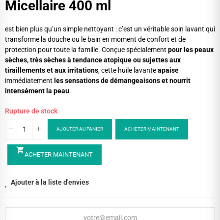
Micellaire 400 ml
est bien plus qu’un simple nettoyant : c’est un véritable soin lavant qui
transforme la douche ou le bain en moment de confort et de
protection pour toute la famille. Conçue spécialement
pour les peaux
sèches, très sèches à tendance atopique ou sujettes aux
tiraillements et aux irritations
, cette huile lavante
apaise
immédiatement
les sensations de démangeaisons et nourrit
intensément la peau
.
Rupture de stock
AJOUTER AU PANIER
ACHETER MAINTENANT
shopping_cart
ACHETER MAINTENANT
Ajouter à la liste d'envies