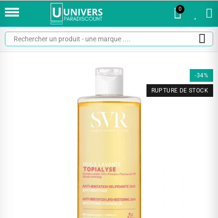
0
0
-34%
RUPTURE DE STOCK