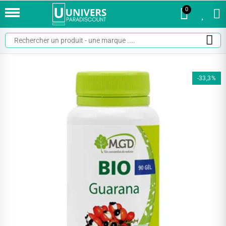
0
0
-33,3%