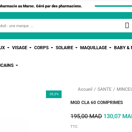
apharmacie au Maroc. Géré par des pharmaciens.
UX
VISAGE
CORPS
SOLAIRE
MAQUILLAGE
BABY &
ICAINS
Accueil
SANTE
MINCE
-33,3%
MGD CLA 60 COMPRIMES
195,00 MAD
130,07 MA
TTC