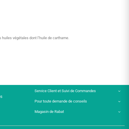
s huiles végétales dont l’huile de carthame.
Service Client et Suivi de Commandes
es
Pour toute demande de conseils
Magasin de Rabat