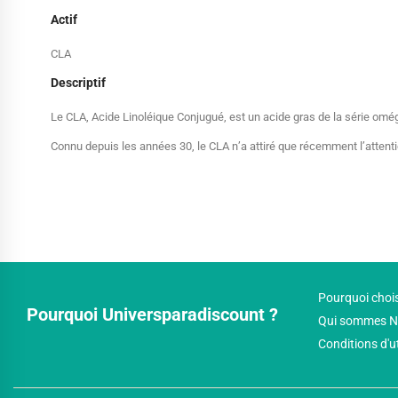
Actif
CLA
Descriptif
Le CLA, Acide Linoléique Conjugué, est un acide gras de la série oméga 
Connu depuis les années 30, le CLA n’a attiré que récemment l’attenti
Pourquoi chois
Pourquoi Universparadiscount ?
Qui sommes N
Conditions d'u