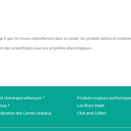
6 que l’on trouve naturellement dans la viande, les produits laitiers et certaine
on des scientifiques pour ses propriétés physiologiques.
ir Universparadiscount ?
Produits toujours authentiqu
ous ?
Les Bons Deals
tilisation des Cartes cadeaux
Click and Collect