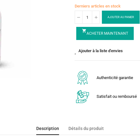
Derniers articles en stock
AJOUTER AU PANIER
shopping_cart
ACHETER MAINTENANT
Ajouter à la liste d'envies
Authenticité garantie
Satisfait ou remboursé
Description
Détails du produit