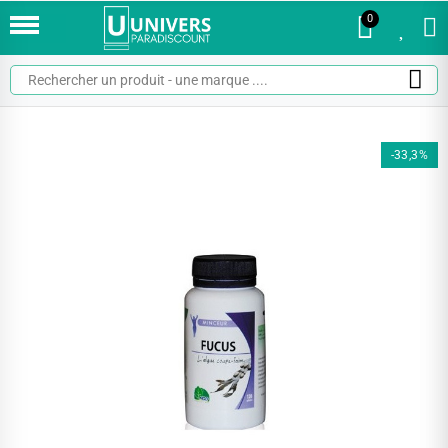
0
0
-33,3%