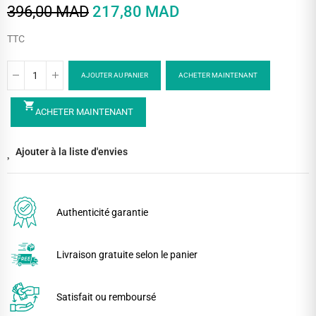
396,00 MAD
217,80 MAD
TTC
AJOUTER AU PANIER
ACHETER MAINTENANT
shopping_cart
ACHETER MAINTENANT
Ajouter à la liste d'envies
Authenticité garantie
Livraison gratuite selon le panier
Satisfait ou remboursé