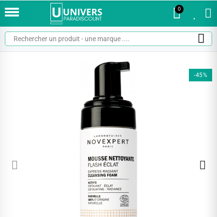
0
0
-45%