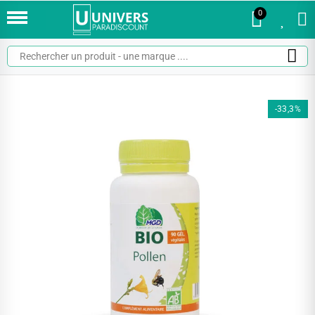
0
0
-33,3%