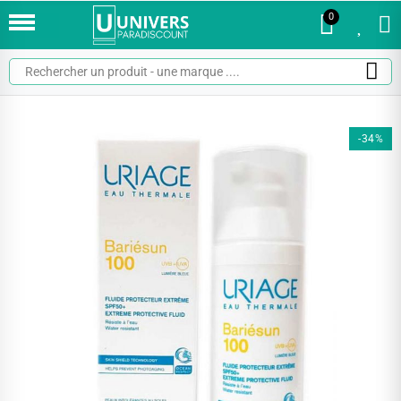
0
0
-34%