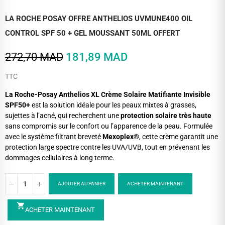
LA ROCHE POSAY OFFRE ANTHELIOS UVMUNE400 OIL
CONTROL SPF 50 + GEL MOUSSANT 50ML OFFERT
272,70 MAD
181,89 MAD
TTC
La Roche-Posay Anthelios XL Crème Solaire Matifiante Invisible
SPF50+
est la solution idéale pour les peaux mixtes à grasses,
sujettes à l’acné, qui recherchent une
protection solaire très haute
sans compromis sur le confort ou l’apparence de la peau. Formulée
avec le système filtrant breveté
Mexoplex®
, cette crème garantit une
protection large spectre contre les UVA/UVB, tout en prévenant les
dommages cellulaires à long terme.
AJOUTER AU PANIER
ACHETER MAINTENANT
shopping_cart
ACHETER MAINTENANT