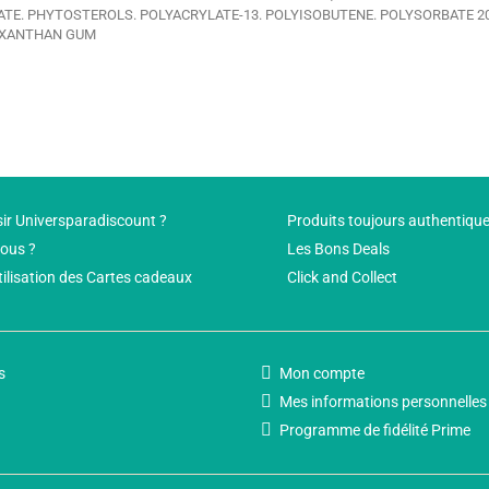
ATE. PHYTOSTEROLS. POLYACRYLATE-13. POLYISOBUTENE. POLYSORBATE 2
. XANTHAN GUM
ir Universparadiscount ?
Produits toujours authentiqu
ous ?
Les Bons Deals
tilisation des Cartes cadeaux
Click and Collect
s
Mon compte
Mes informations personnelles
Programme de fidélité Prime