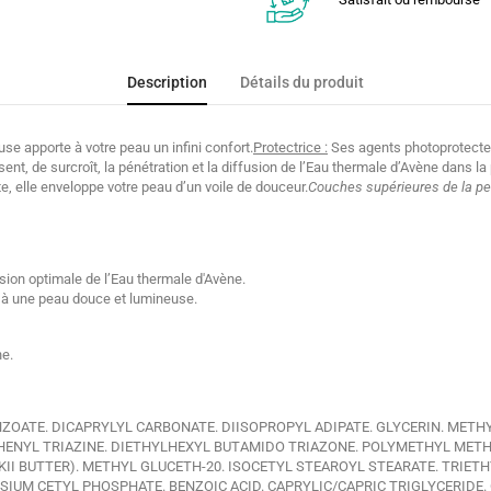
Description
Détails du produit
se apporte à votre peau un infini confort.
Protectrice :
Ses agents photoprotecteu
nt, de surcroît, la pénétration et la diffusion de l’Eau thermale d’Avène dans la 
te, elle enveloppe votre peau d’un voile de douceur.
Couches supérieures de la p
ion optimale de l’Eau thermale d'Avène.
r à une peau douce et lumineuse.
he.
ENZOATE. DICAPRYLYL CARBONATE. DIISOPROPYL ADIPATE. GLYCERIN. M
PHENYL TRIAZINE. DIETHYLHEXYL BUTAMIDO TRIAZONE. POLYMETHYL ME
II BUTTER). METHYL GLUCETH-20. ISOCETYL STEAROYL STEARATE. TRIE
SIUM CETYL PHOSPHATE. BENZOIC ACID. CAPRYLIC/CAPRIC TRIGLYCERIDE.