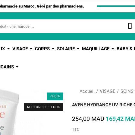
apharmacie au Maroc. Géré par des pharmaciens.
UX
VISAGE
CORPS
SOLAIRE
MAQUILLAGE
BABY &
ICAINS
Accueil
VISAGE
SOINS
-33,3%
AVENE HYDRANCE UV RICHE 
RUPTURE DE STOCK
254,00 MAD
169,42 MA
TTC