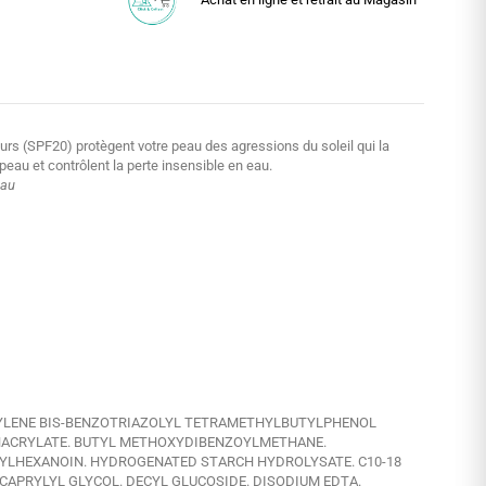
rs (SPF20) protègent votre peau des agressions du soleil qui la
peau et contrôlent la perte insensible en eau.
eau
ETHYLENE BIS-BENZOTRIAZOLYL TETRAMETHYLBUTYLPHENOL
THACRYLATE. BUTYL METHOXYDIBENZOYLMETHANE.
THYLHEXANOIN. HYDROGENATED STARCH HYDROLYSATE. C10-18
 CAPRYLYL GLYCOL. DECYL GLUCOSIDE. DISODIUM EDTA.