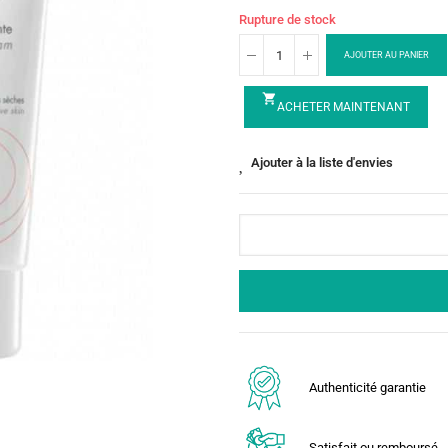
Rupture de stock
AJOUTER AU PANIER
shopping_cart
ACHETER MAINTENANT
Ajouter à la liste d'envies
Authenticité garantie
Satisfait ou remboursé