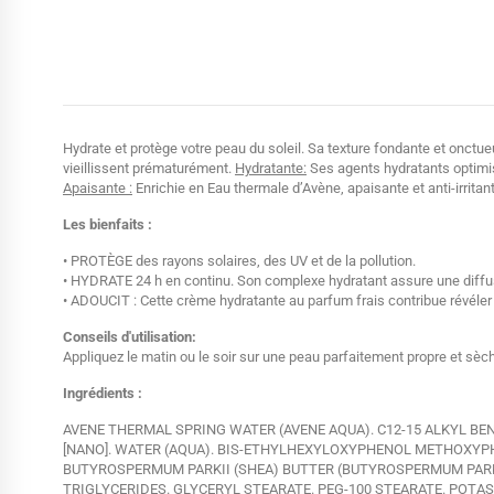
Hydrate et protège votre peau du soleil. Sa texture fondante et onctueu
vieillissent prématurément.
Hydratante:
Ses agents hydratants optimise
Apaisante :
Enrichie en Eau thermale d’Avène, apaisante et anti-irritan
Les bienfaits :
• PROTÈGE des rayons solaires, des UV et de la pollution.
• HYDRATE 24 h en continu. Son complexe hydratant assure une diffus
• ADOUCIT : Cette crème hydratante au parfum frais contribue révéle
Conseils d'utilisation:
Appliquez le matin ou le soir sur une peau parfaitement propre et sèc
Ingrédients :
AVENE THERMAL SPRING WATER (AVENE AQUA). C12-15 ALKYL B
[NANO]. WATER (AQUA). BIS-ETHYLHEXYLOXYPHENOL METHOXY
BUTYROSPERMUM PARKII (SHEA) BUTTER (BUTYROSPERMUM PARK
TRIGLYCERIDES. GLYCERYL STEARATE. PEG-100 STEARATE. POTAS