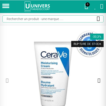
0
0
-33,3%
RUPTURE DE STOCK