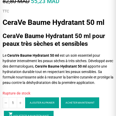
82,80 MAD
55,23 MAD
TTC
CeraVe Baume Hydratant 50 ml
CeraVe Baume Hydratant 50 ml pour
peaux très sèches et sensibles
Le
CeraVe Baume Hydratant 50 ml
est un soin essentiel pour
hydrater intensément les peaux sèches à très sèches. Développé avec
des dermatologues,
CeraVe Baume Hydratant 50 ml
apporte une
hydratation durable tout en respectant les peaux sensibles. Sa
formule nourrissante aide à restaurer la barrière cutanée et protège la
peau contre la déshydratation dès la première application.
Rupture de stock
AJOUTER AU PANIER
ACHETER MAINTENANT
shopping_cart