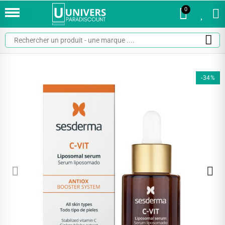
0
0
-34%