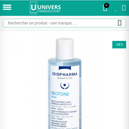
0
0
-34%