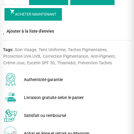
shopping_cart
ACHETER MAINTENANT
Ajouter à la liste d'envies
Tags:
Soin Visage
Teint Uniforme
Taches Pigmentaires
Protection UVA UVB
Correction Pigmentation
Anti-Pigment
Crème Jour
Eucerin SPF 30
Thiamidol
Prévention Taches
Authenticité garantie
Livraison gratuite selon le panier
Satisfait ou remboursé
Achat en ligne et retrait au Magasin