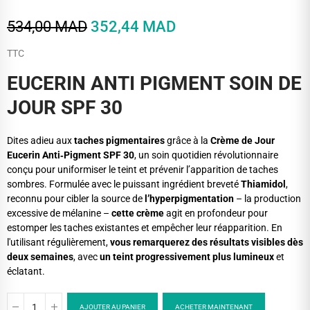
534,00 MAD
352,44 MAD
TTC
EUCERIN ANTI PIGMENT SOIN DE
JOUR SPF 30
Dites adieu aux
taches pigmentaires
grâce à la
Crème de Jour
Eucerin Anti‑Pigment SPF 30
, un soin quotidien révolutionnaire
conçu pour uniformiser le teint et prévenir l’apparition de taches
sombres. Formulée avec le puissant ingrédient breveté
Thiamidol
,
reconnu pour cibler la source de
l’hyperpigmentation
– la production
excessive de mélanine –
cette crème
agit en profondeur pour
estomper les taches existantes et empêcher leur réapparition. En
l'utilisant régulièrement,
vous remarquerez des résultats visibles dès
deux semaines
, avec
un teint progressivement plus lumineux
et
éclatant.
AJOUTER AU PANIER
ACHETER MAINTENANT