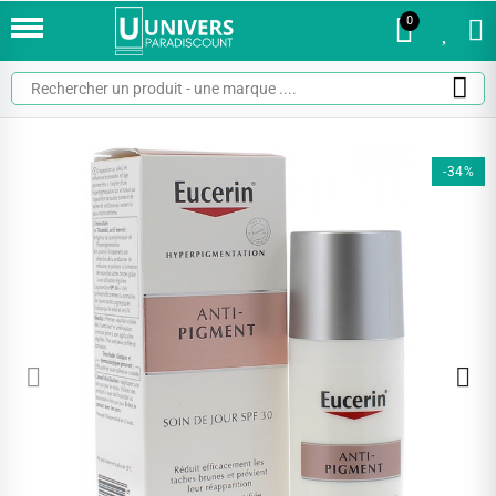
0
0
-34%