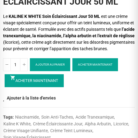
ECLAIRCISSANT JOUR 50 ML
Le
KALINE K WHITE Soin Éclaircissant Jour 50 ML
est une crème
visage spécialement conçue pour offrir un teint lumineux, uniforme et
éclatant de santé. Formulée avec des actifs puissants tels que
l’acide
tranexamique, la niacinamide, l’alpha arbutin et l’extrait de réglisse
(licorice), cette crème agit directement sur les désordres pigmentaires
pour prévenir et corriger l’apparition des taches brunes.
AJOUTER AU PANIER
ACHETER MAINTENANT
shopping_cart
ACHETER MAINTENANT
Ajouter à la liste d'envies
Tags:
Niacinamide
Soin Anti-Taches
Acide Tranexamique
Kaline K White
Crème Éclaircissante Jour
Alpha Arbutin
Licorice
Crème Visage Unifiante
Crème Teint Lumineux
Soin Visage Éclaircissant