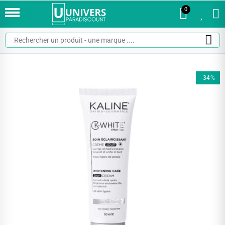
0
0
-34%