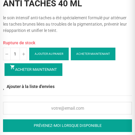
ANTI TACHES 40 ML
le soin intensif anti-taches a été spécialement formulé pur atténuer
les taches brunes liées au troubles de la pigmentation, prévenir leur
réapparition et unifier le teint.
Rupture de stock
AJOUTER AU PANIER
ACHETER MAINTENANT
shopping_cart
ACHETER MAINTENANT
Ajouter à la liste d'envies
PRÉVENEZ-MOI LORSQUE DISPONIBLE