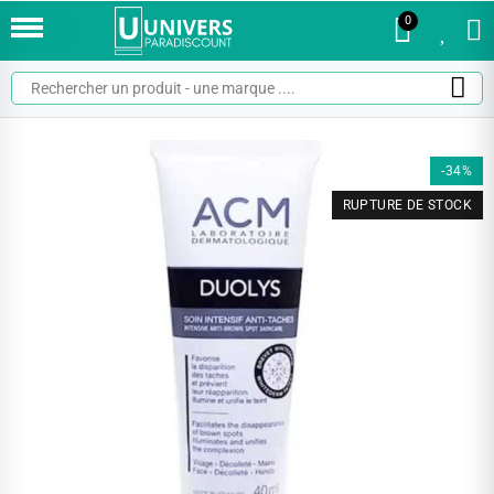
0
0
-34%
RUPTURE DE STOCK