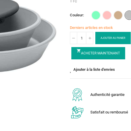
TTC
Couleur
Derniers articles en stock
AJOUTER AU PANIER
shopping_cart
ACHETER MAINTENANT
Ajouter à la liste d'envies
Authenticité garantie
Satisfait ou remboursé