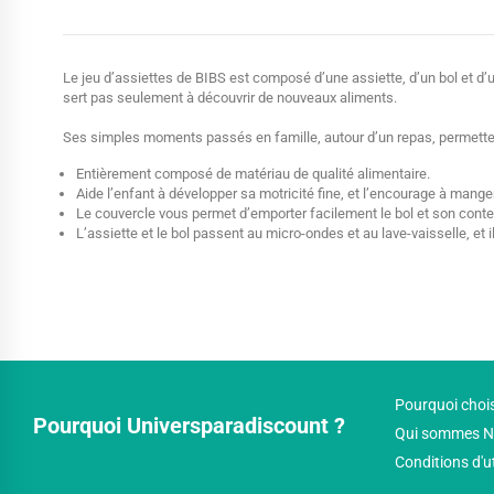
Le jeu d’assiettes de BIBS est composé d’une assiette, d’un bol et d
sert pas seulement à découvrir de nouveaux aliments.
Ses simples moments passés en famille, autour d’un repas, permettent
Entièrement composé de matériau de qualité alimentaire.
Aide l’enfant à développer sa motricité fine, et l’encourage à mange
Le couvercle vous permet d’emporter facilement le bol et son conte
L’assiette et le bol passent au micro-ondes et au lave-vaisselle, e
Pourquoi chois
Pourquoi Universparadiscount ?
Qui sommes N
Conditions d'u