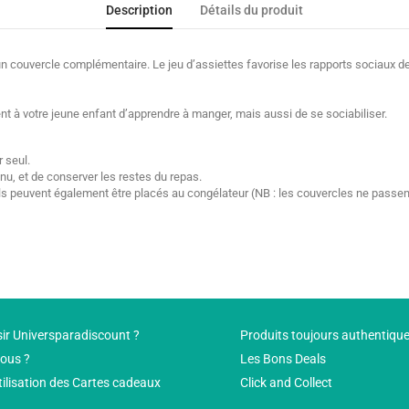
Description
Détails du produit
’un couvercle complémentaire. Le jeu d’assiettes favorise les rapports sociaux 
 à votre jeune enfant d’apprendre à manger, mais aussi de se sociabiliser.
r seul.
nu, et de conserver les restes du repas.
t ils peuvent également être placés au congélateur (NB : les couvercles ne passe
ir Universparadiscount ?
Produits toujours authentiqu
ous ?
Les Bons Deals
tilisation des Cartes cadeaux
Click and Collect