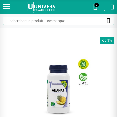
0
0
-33,3%