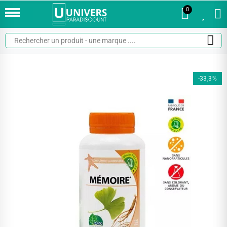
0
0
-33,3%