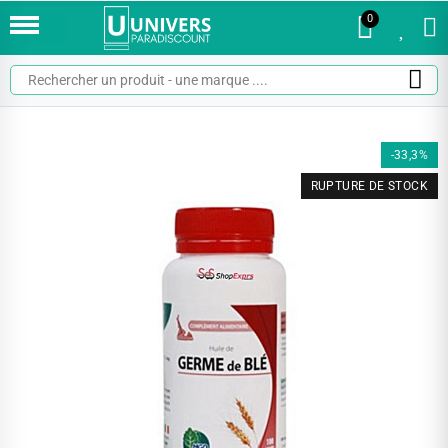
0
0
-33,3%
RUPTURE DE STOCK