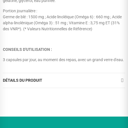
gélatine, glycérol, eau purifiée.
Portion journalière :
Germe de blé : 1500 mg ; Acide linoléique (Oméga 6) : 660 mg ; Acide
alpha-linolénique (Oméga 3) : 51 mg ; Vitamine E : 3,75 mg ET (31%
des VNR*). (* Valeurs Nutritionnelles de Référence)
CONSEILS D'UTILISATION :
3 capsules par jour, au moment des repas, avec un grand verre d'eau.
DÉTAILS DU PRODUIT