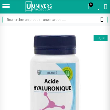
0
0
-33,3%