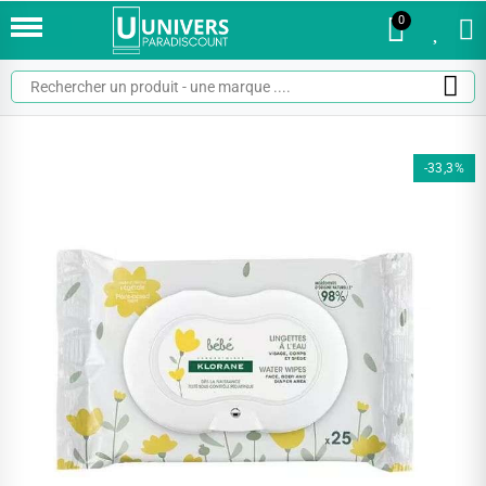
0
0
-33,3%