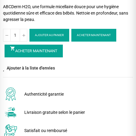
ABCDerm H2O, une formule micellaire douce pour une hygiène
quotidienne sûre et efficace des bébés. Nettoie en profondeur, sans
agresser la peau.
AJOUTER AU PANIER
ACHETER MAINTENANT
shopping_cart
ACHETER MAINTENANT
Ajouter à la liste d'envies
Authenticité garantie
Livraison gratuite selon le panier
Satisfait ou remboursé