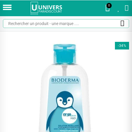
0
0
-34%