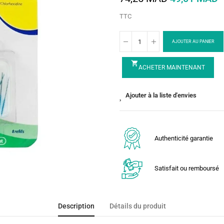
TTC
AJOUTER AU PANIER
shopping_cart
ACHETER MAINTENANT
Ajouter à la liste d'envies
Authenticité garantie
Satisfait ou remboursé
Description
Détails du produit