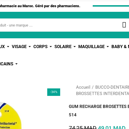
apharmacie au Maroc. Géré par des pharmaciens.
UX
VISAGE
CORPS
SOLAIRE
MAQUILLAGE
BABY &
ICAINS
Accueil
BUCCO-DENTAIR
-34%
BROSSETTES INTERDENTAI
GUM RECHARGE BROSETTES EX
514
74,25 MAD
49,01 MAD