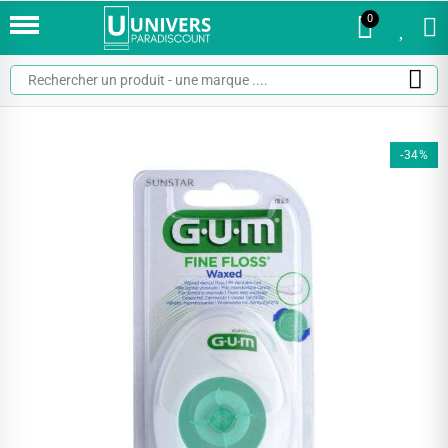
0
0
-34%