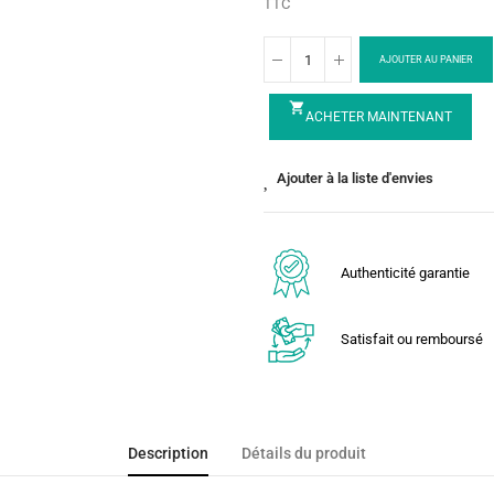
TTC
AJOUTER AU PANIER
shopping_cart
ACHETER MAINTENANT
Ajouter à la liste d'envies
Authenticité garantie
Satisfait ou remboursé
Description
Détails du produit