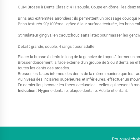
GUM Brosse à Dents Classic 411 souple. Coupe en dôme : les deux ran
Brins aux extrémités arrondies : ils permettent un brossage doux qui r
Brins texturés 20/100ème : grâce à leur surface texturée, les brins en
Stimulateur gingival en caoutchouc sans latex pour masser les gencives
Détail : grande, souple, 4 rangs : pour adulte.
Placer la brosse à dents le long de la gencive de façon à former un angl
Brosser doucement la face externe d'un groupe de 2 ou 3 dents en eff
toutes les dents des arcades.
Brosser les faces internes des dents de la même manière que les faces
Au niveau des incisives supérieures et inférieures, effectuer un mouvem
En dernier lieu, brosser les faces occlusales - celles qui servent à 
Indication
:
Hygiène dentaire, plaque dentaire. Adulte et enfant.
Pourquoi chois