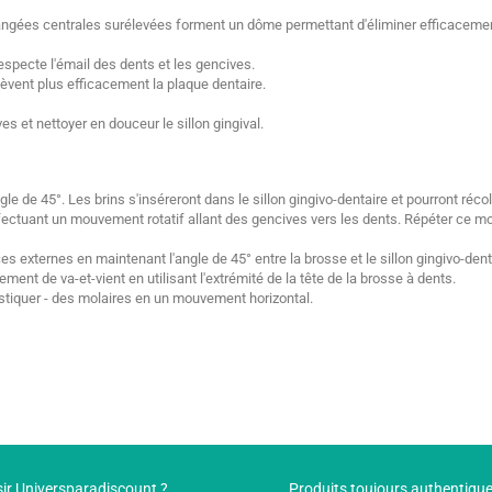
gées centrales surélevées forment un dôme permettant d'éliminer efficacement l
especte l'émail des dents et les gencives.
lèvent plus efficacement la plaque dentaire.
 et nettoyer en douceur le sillon gingival.
e de 45°. Les brins s'inséreront dans le sillon gingivo-dentaire et pourront récol
ectuant un mouvement rotatif allant des gencives vers les dents. Répéter ce mou
 externes en maintenant l'angle de 45° entre la brosse et le sillon gingivo-dent
ent de va-et-vient en utilisant l'extrémité de la tête de la brosse à dents.
mastiquer - des molaires en un mouvement horizontal.
ir Universparadiscount ?
Produits toujours authentiqu