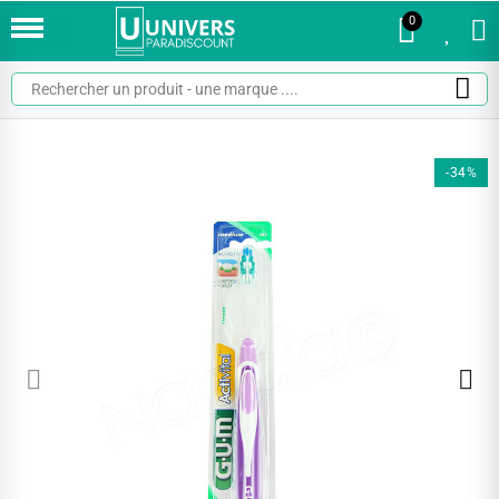
0
0
-34%