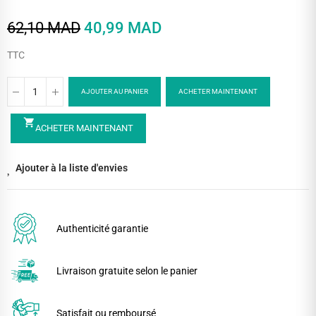
62,10 MAD
40,99 MAD
TTC
AJOUTER AU PANIER
ACHETER MAINTENANT
shopping_cart
ACHETER MAINTENANT
Ajouter à la liste d'envies
Authenticité garantie
Livraison gratuite selon le panier
Satisfait ou remboursé