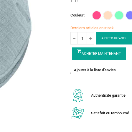
TTC
Couleur
Derniers articles en stock
AJOUTER AU PANIER
shopping_cart
ACHETER MAINTENANT
Ajouter à la liste d'envies
Authenticité garantie
Satisfait ou remboursé