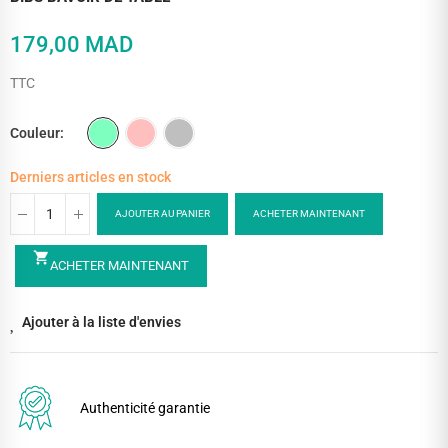
179,00 MAD
TTC
Couleur
Derniers articles en stock
AJOUTER AU PANIER
ACHETER MAINTENANT
shopping_cart
ACHETER MAINTENANT
Ajouter à la liste d'envies
Authenticité garantie