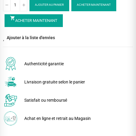
AJOUTER AU PANIER
ACHETER MAINTENANT
shopping_cart
ACHETER MAINTENANT
Ajouter à la liste d'envies
Authenticité garantie
Livraison gratuite selon le panier
Satisfait ou remboursé
Achat en ligne et retrait au Magasin