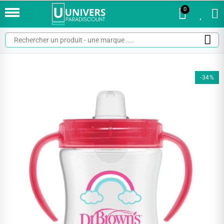
0
0
-34%