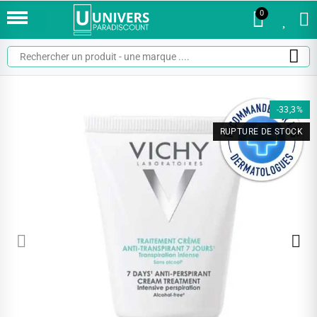
0
0
-33,3%
RUPTURE DE STOCK