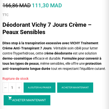
166,86 MAD
111,30 MAD
TTC
Déodorant Vichy 7 Jours Crème –
Peaux Sensibles
Dites stop à la transpiration excessive avec VICHY Traitement
Crème Anti-Transpirant 7 Jours
. Véritable soin ciblé pour lutter
contre l’hyperhidrose, cette c
rème déodorante
est une solution
dermo-cosmétique
efficace et durable.
Formulée pour convenir à
tous les types de peaux
, même sensibles, elle offre une
protection
anti-transpirante longue durée
tout en respectant l’équilibre cutané.
Rupture de stock
AJOUTER AU PANIER
ACHETER MAINTENANT
shopping_cart
ACHETER MAINTENANT