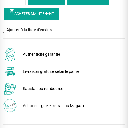
shopping_cart
ACHETER MAINTENANT
Ajouter à la liste d'envies
Authenticité garantie
Livraison gratuite selon le panier
Satisfait ou remboursé
Achat en ligne et retrait au Magasin