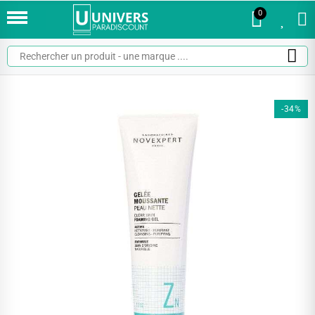
0
0
-34%