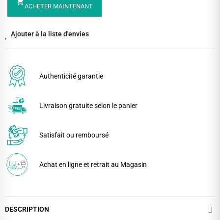
shopping_cart
ACHETER MAINTENANT
Ajouter à la liste d'envies
Authenticité garantie
Livraison gratuite selon le panier
Satisfait ou remboursé
Achat en ligne et retrait au Magasin
DESCRIPTION