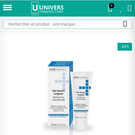
0
0
-34%