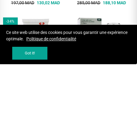
197,00 MAD
130,02 MAD
285,00 MAD
188,10 MAD
-34%
Ce site web utilise des cookies pour vous garantir une expérience
optimale.
Politique de confidentialité
Got it!
AJOUTER AU PANIER
AJOUTER AU PANIER
GALBY MATISKIN CREME
CLINIQUE EMULSION
SOLAIRE INVISIBLE 50 ML
HYDRATANTE SPF50 PEAU
SECHE A MIXTE 75 ML
CREMES SOLAIRES
CREMES JOUR
382,50 MAD
252,45 MAD
460,80 MAD
-34%
-34%