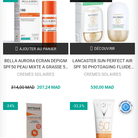
DÉCOUVRIR
AJOUTER AU PANIER
BELLA AURORA ECRAN DEPIGM
LANCASTER SUN PERFECT AIR
SPF50 PEAU MIXTE A GRASSE 50
SPF 50 PHOTOAGING FLUIDE
ML
INVISIBLE CONTROL PORE AND
CREMES SOLAIRES
CREMES SOLAIRES
IMPERFECTIONS 40 ML
314,00 MAD
207,24 MAD
530,00 MAD
-34%
-33,3%