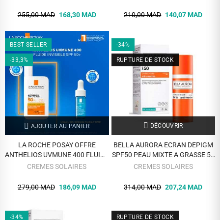
255,00 MAD
168,30 MAD
210,00 MAD
140,07 MAD
BEST SELLER
-34%
-33,3%
RUPTURE DE STOCK
DÉCOUVRIR
AJOUTER AU PANIER
LA ROCHE POSAY OFFRE
BELLA AURORA ECRAN DEPIGM
ANTHELIOS UVMUNE 400 FLUIDE
SPF50 PEAU MIXTE A GRASSE 50
SOLAIRE INVISIBLE SPF 50+ 50
ML
CREMES SOLAIRES
CREMES SOLAIRES
ML + MELAB5 10ML OFFERT
279,00 MAD
186,09 MAD
314,00 MAD
207,24 MAD
-34%
RUPTURE DE STOCK