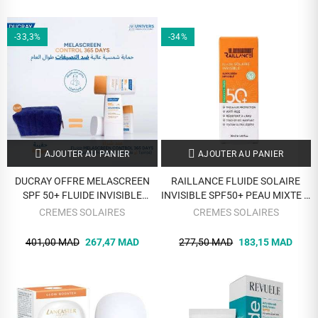
-33,3%
-34%
AJOUTER AU PANIER
AJOUTER AU PANIER
DUCRAY OFFRE MELASCREEN
RAILLANCE FLUIDE SOLAIRE
SPF 50+ FLUIDE INVISIBLE
INVISIBLE SPF50+ PEAU MIXTE A
PROTECTEUR ANTI TACHES
GRASSE 50 ML
CREMES SOLAIRES
CREMES SOLAIRES
ACIDE AZELAIC 30 ML +
TROUSSE OFFERTE
401,00 MAD
267,47 MAD
277,50 MAD
183,15 MAD