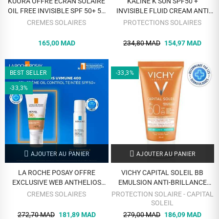
KUORA OFFRE ECRAN SOLAIRE
KALINE K SUN SPF50 +
OIL FREE INVISIBLE SPF 50+ 50
INVISIBLE FLUID CREAM ANTI
ML + 1 OMEGAS 3 6 9
SHINE + COLD CREAM 50 ML
CREMES SOLAIRES
PROTECTIONS SOLAIRES
DERMOGEL OIL 60 ML OFFERT
OFFERTE
165,00 MAD
234,80 MAD
154,97 MAD
BEST SELLER
-33,3%
-33,3%
AJOUTER AU PANIER
AJOUTER AU PANIER
LA ROCHE POSAY OFFRE
VICHY CAPITAL SOLEIL BB
EXCLUSIVE WEB ANTHELIOS
EMULSION ANTI-BRILLANCE
UVMUNE 400 GEL CREME OIL
TEINTEE TOUCHER SEC 50 ML
CREMES SOLAIRES
PROTECTION SOLAIRE - CAPITAL
CONTROL TEINTE SPF 50 + EAU
SOLEIL
THERMAL 50 ML OFFERTE
272,70 MAD
181,89 MAD
279,00 MAD
186,09 MAD