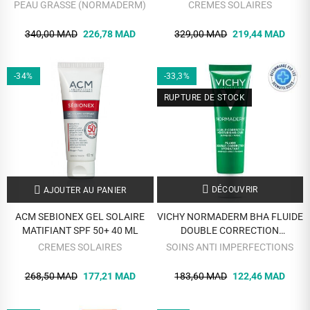
HYDRATANT 50 ML
PEAU GRASSE (NORMADERM)
CREMES SOLAIRES
340,00 MAD
226,78 MAD
329,00 MAD
219,44 MAD
-34%
-33,3%
RUPTURE DE STOCK
DÉCOUVRIR
AJOUTER AU PANIER
ACM SEBIONEX GEL SOLAIRE
VICHY NORMADERM BHA FLUIDE
MATIFIANT SPF 50+ 40 ML
DOUBLE CORRECTION
HYDRATANT 30 ML
CREMES SOLAIRES
SOINS ANTI IMPERFECTIONS
268,50 MAD
177,21 MAD
183,60 MAD
122,46 MAD