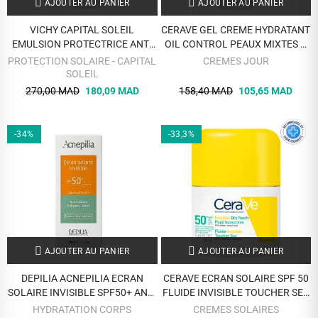
AJOUTER AU PANIER
AJOUTER AU PANIER
VICHY CAPITAL SOLEIL
CERAVE GEL CREME HYDRATANT
EMULSION PROTECTRICE ANTI
OIL CONTROL PEAUX MIXTES A
BRILLANCE PEAU MIXTE A
GRASSES 52 ML
PROTECTION SOLAIRE - CAPITAL
CREMES JOUR
GRASSE SPF 50+ 50 ML
SOLEIL
270,00 MAD
180,09 MAD
158,40 MAD
105,65 MAD
-34%
-33,3%
AJOUTER AU PANIER
AJOUTER AU PANIER
DEPILIA ACNEPILIA ECRAN
CERAVE ECRAN SOLAIRE SPF 50
SOLAIRE INVISIBLE SPF50+ ANTI
FLUIDE INVISIBLE TOUCHER SEC
BRILLANCE 50 ML
50 ML
HYDRATATION CORPS
CREMES SOLAIRES