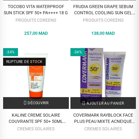
TOCOBO VITA WATERPROOF
FRUDIA GREEN GRAPE SEBUM
SUN STICK SPF 50+ PA++++ 18 G
CONTROL COOLING SUN GEL
SPF 50 PA++++ 50 ML
PRODUITS COREENS
PRODUITS COREENS
257,00 MAD
138,00 MAD
-34%
-34%
RUPTURE DE STOCK
DÉCOUVRIR
AJOUTER AU PANIER
KALINE CREME SOLAIRE
COVERMARK RAYBLOCK FACE
COUVRANTE SPF 50+ 50ML
PLUS PEAU MIXTE ACNEIQUE
PEAUX GRASSE A
SPF 50 +TEINTE BEIGE CLAIR 50
CREMES SOLAIRES
CREMES SOLAIRES
IMPERFECTION
ML