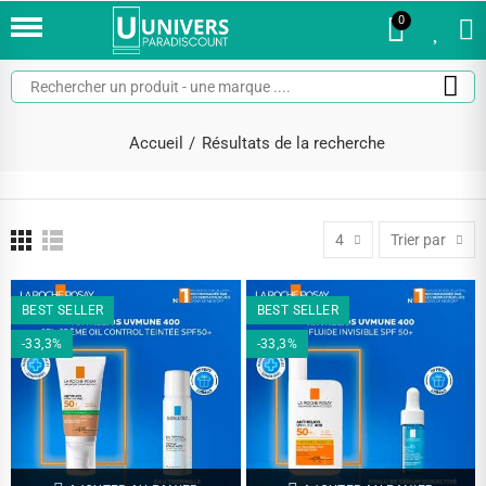
0
0
Accueil
Résultats de la recherche
4
Trier par
BEST SELLER
BEST SELLER
-33,3%
-33,3%