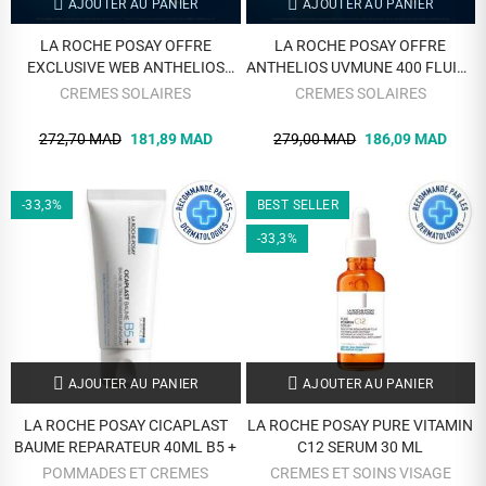
AJOUTER AU PANIER
AJOUTER AU PANIER
LA ROCHE POSAY OFFRE
LA ROCHE POSAY OFFRE
EXCLUSIVE WEB ANTHELIOS
ANTHELIOS UVMUNE 400 FLUIDE
UVMUNE 400 GEL CREME OIL
SOLAIRE INVISIBLE SPF 50+ 50
CREMES SOLAIRES
CREMES SOLAIRES
CONTROL TEINTE SPF 50 + EAU
ML + MELAB5 10ML OFFERT
THERMAL 50 ML OFFERTE
272,70 MAD
181,89 MAD
279,00 MAD
186,09 MAD
-33,3%
BEST SELLER
-33,3%
AJOUTER AU PANIER
AJOUTER AU PANIER
LA ROCHE POSAY CICAPLAST
LA ROCHE POSAY PURE VITAMIN
BAUME REPARATEUR 40ML B5 +
C12 SERUM 30 ML
POMMADES ET CREMES
CREMES ET SOINS VISAGE