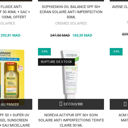
 FLUIDE ANTI
SOPHIESKIN OIL BALANCE SPF 50+
AVENE CL
 50 40ML + SAC +
ECRAN SOLAIRE ANTI IMPERFECTION
 100ML OFFERT
50ML
SOLAIRES
CREMES SOLAIRES
329
292,81 MAD
247,50 MAD
163,35 MAD
-34%
-34%
RUPTURE DE STOCK
DÉCOUVRIR
 AU PANIER
PF 50 + SUPER UV
NOREVA ACTIPUR SPF 50+ SOIN
ACM 
GEL SUNSCREEN
SOLAIRE ANTI IMPERFECTIONS TEINTE
MAT
+ EAU MICELLAIRE
CLAIRE 30 ML