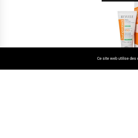
DÉCO
Ce site web utilise des
REVUELE SUNPROT
QUOTIDIENNE SPF
SEBUM
CREMES 
65,0
-15%
NEW
RUPTURE DE STOC