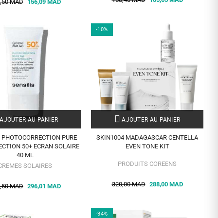
,50 MAD
156,09 MAD
-10%
AJOUTER AU PANIER
AJOUTER AU PANIER
S PHOTOCORRECTION PURE
SKIN1004 MADAGASCAR CENTELLA
ECTION 50+ ECRAN SOLAIRE
EVEN TONE KIT
40 ML
PRODUITS COREENS
CREMES SOLAIRES
320,00 MAD
288,00 MAD
,50 MAD
296,01 MAD
-34%