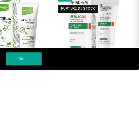
RUPTURE DE STOCK
DÉCOUVRIR
AJOUTER AU PANIER
Got it!
CNEWIN ECRAN SOLAIRE SPF
EPTADERM EPTA AC SPF50+ TOUCHER
50 INVISIBLE 50 ML
SEC 50 ML
CREMES SOLAIRES
CREMES SOLAIRES
,50 MAD
137,61 MAD
294,00 MAD
194,04 MAD
-34%