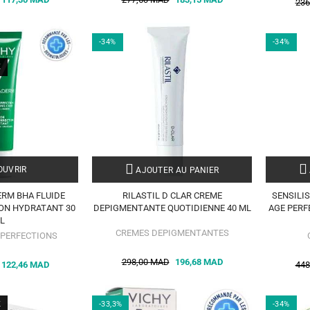
236
-34%
-34%
K
UVRIR
AJOUTER AU PANIER
RM BHA FLUIDE
RILASTIL D CLAR CREME
SENSILI
ON HYDRATANT 30
DEPIGMENTANTE QUOTIDIENNE 40 ML
AGE PERF
L
CREMES DEPIGMENTANTES
MPERFECTIONS
298,00 MAD
196,68 MAD
122,46 MAD
448
K
-33,3%
-34%