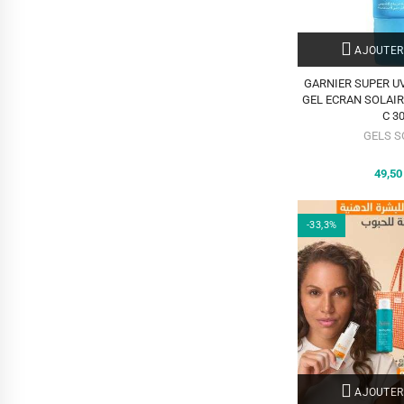
AJOUTER
GARNIER SUPER U
GEL ECRAN SOLAIR
C 3
GELS S
49,5
-33,3%
AJOUTER