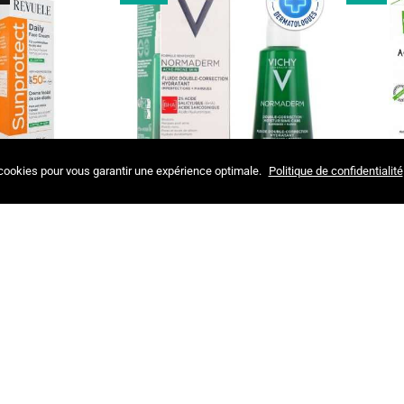
UVRIR
AJOUTER AU PANIER
 cookies pour vous garantir une expérience optimale.
Politique de confidentialité
ECT CREME VISAGE
VICHY NORMADERM FLUIDE DOUBLE
EVAWIN A
 50+ CONTROLE DU
CORRECTION HYDRATANT 50 ML
 50 ML
PEAU GRASSE (NORMADERM)
SOLAIRES
340,00 MAD
226,78 MAD
208
0 MAD
-34%
-34%
NEW
K