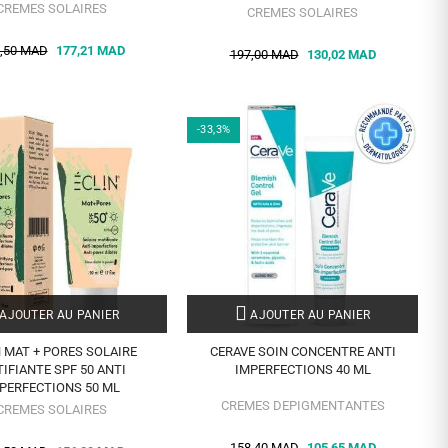
CREMES SOLAIRES
CREMES SOLAIRES
,50 MAD
177,21 MAD
197,00 MAD
130,02 MAD
-33,3%
AJOUTER AU PANIER
AJOUTER AU PANIER
N MAT + PORES SOLAIRE
CERAVE SOIN CONCENTRE ANTI
IFIANTE SPF 50 ANTI
IMPERFECTIONS 40 ML
PERFECTIONS 50 ML
CREMES DEPIGMENTANTES
CREMES SOLAIRES
158,40 MAD
105,65 MAD