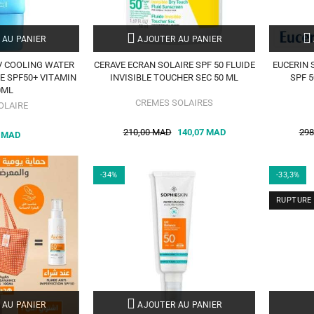
 AU PANIER
AJOUTER AU PANIER
V COOLING WATER
CERAVE ECRAN SOLAIRE SPF 50 FLUIDE
EUCERIN 
E SPF50+ VITAMIN
INVISIBLE TOUCHER SEC 50 ML
SPF 
0ML
CREMES SOLAIRES
OLAIRE
210,00 MAD
140,07 MAD
298
0 MAD
-34%
-33,3%
RUPTURE
 AU PANIER
AJOUTER AU PANIER