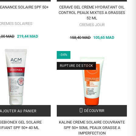
EANANCE SOLAIRE SPF 50+
CERAVE GEL CREME HYDRATANT OIL
CONTROL PEAUX MIXTES A GRASSES
52 ML
CREMES SOLAIRES
CREMES JOUR
,00 MAD
219,44 MAD
158,40 MAD
105,65 MAD
-34%
RUPTURE DE STOCK
DÉCOUVRIR
AJOUTER AU PANIER
SEBIONEX GEL SOLAIRE
KALINE CREME SOLAIRE COUVRANTE
IFIANT SPF 50+ 40 ML
SPF 50+ 50ML PEAUX GRASSE A
IMPERFECTION