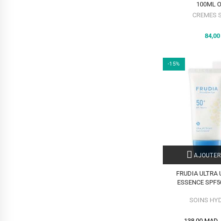
100ML 
CREMES 
84,0
-15%
AJOUTER
FRUDIA ULTRA 
ESSENCE SPF5
SOINS HY
138,00 MAD