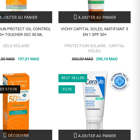
AJOUTER AU PANIER
AJOUTER AU PANIER
SUN PROTECT OIL CONTROL
VICHY CAPITAL SOLEIL MATIFIANT 3
50+ TOUCHER SEC 50 ML
EN 1 SPF 50+
GELS SOLAIRE
PROTECTION SOLAIRE - CAPITAL
SOLEIL
,50 MAD
197,01 MAD
300,00 MAD
200,10 MAD
BEST SELLER
 DE STOCK
-33,3%
DÉCOUVRIR
AJOUTER AU PANIER