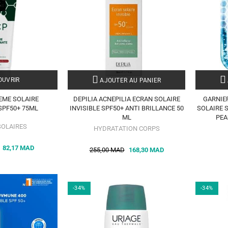
K
UVRIR
AJOUTER AU PANIER
EME SOLAIRE
DEPILIA ACNEPILIA ECRAN SOLAIRE
GARNIE
SPF50+ 75ML
INVISIBLE SPF50+ ANTI BRILLANCE 50
SOLAIRE 
ML
PEA
SOLAIRES
HYDRATATION CORPS
82,17 MAD
255,00 MAD
168,30 MAD
-34%
-34%