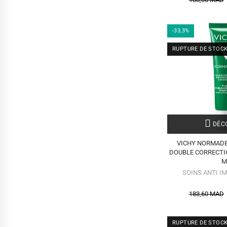
-33,3%
RUPTURE DE STOC
DÉCO
VICHY NORMADE
DOUBLE CORRECTI
M
SOINS ANTI I
183,60 MAD
RUPTURE DE STOC