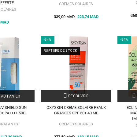
OFFERTE
CREMES SOLAIRES
SOLAIRES
268
339,00 MAD
223,74 MAD
0 MAD
-34%
-34%
RUPTURE DE STOCK
DÉCOUVRIR
 AU PANIER
UV SHIELD SUN
OXYSKIN CREME SOLAIRE PEAUX
ECLI
0+ PA++++ 50G
GRASSES SPF 50+ 40 ML
MAT
IM
DRATANTS
CREMES SOLAIRES
117,30 MAD
277,50 MAD
183,15 MAD