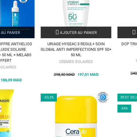
 AU PANIER
AJOUTER AU PANIER
OFFRE ANTHELIOS
URIAGE HYSEAC 3 REGUL+ SOIN
DCP TRI
LUIDE SOLAIRE
GLOBAL ANTI IMPERFECTIONS SPF 50+
+ 50 ML + MELAB5
50 ML
OFFERT
CREMES SOLAIRES
SOLAIRES
240
298,50 MAD
197,01 MAD
186,09 MAD
-33,3%
BEST SEL
-34%