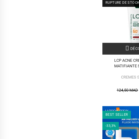
RUPTURE DE STOC
DÉCO
LCP ACNE CR
MATIFIANTE 
CREMES 
124,50 MAD
BEST SELLER
-33,3%