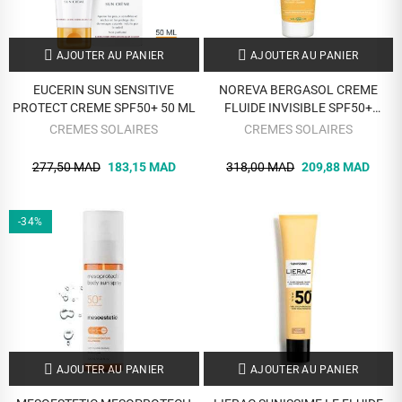
AJOUTER AU PANIER
AJOUTER AU PANIER
EUCERIN SUN SENSITIVE
NOREVA BERGASOL CREME
PROTECT CREME SPF50+ 50 ML
FLUIDE INVISIBLE SPF50+
TOUCHER SEC 50 ML
CREMES SOLAIRES
CREMES SOLAIRES
277,50 MAD
183,15 MAD
318,00 MAD
209,88 MAD
-34%
AJOUTER AU PANIER
AJOUTER AU PANIER