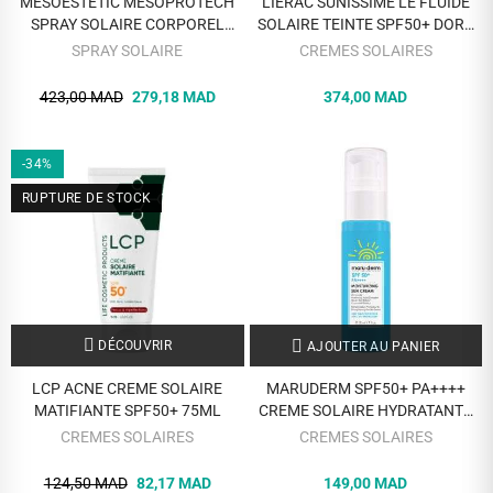
MESOESTETIC MESOPROTECH
LIERAC SUNISSIME LE FLUIDE
SPRAY SOLAIRE CORPOREL
SOLAIRE TEINTE SPF50+ DORE
SPF50+ 200ML
40ML
SPRAY SOLAIRE
CREMES SOLAIRES
423,00 MAD
279,18 MAD
374,00 MAD
-34%
RUPTURE DE STOCK
DÉCOUVRIR
AJOUTER AU PANIER
LCP ACNE CREME SOLAIRE
MARUDERM SPF50+ PA++++
MATIFIANTE SPF50+ 75ML
CREME SOLAIRE HYDRATANTE
50ML
CREMES SOLAIRES
CREMES SOLAIRES
124,50 MAD
82,17 MAD
149,00 MAD