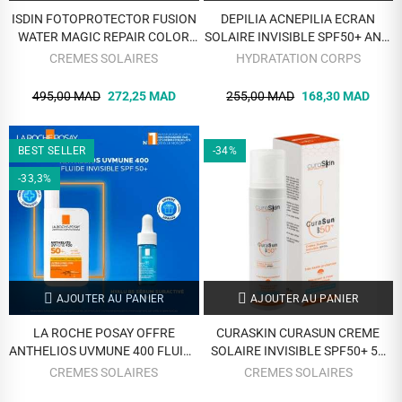
ISDIN FOTOPROTECTOR FUSION
DEPILIA ACNEPILIA ECRAN
WATER MAGIC REPAIR COLOR
SOLAIRE INVISIBLE SPF50+ ANTI
SPF50 50ML
BRILLANCE 50 ML
CREMES SOLAIRES
HYDRATATION CORPS
495,00 MAD
272,25 MAD
255,00 MAD
168,30 MAD
BEST SELLER
-34%
-33,3%
AJOUTER AU PANIER
AJOUTER AU PANIER
LA ROCHE POSAY OFFRE
CURASKIN CURASUN CREME
ANTHELIOS UVMUNE 400 FLUIDE
SOLAIRE INVISIBLE SPF50+ 50
SOLAIRE INVISIBLE SPF 50+ 50
ML
CREMES SOLAIRES
CREMES SOLAIRES
ML + MELAB5 10ML OFFERT