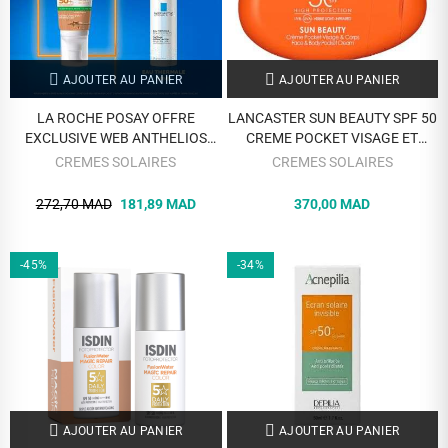
AJOUTER AU PANIER
AJOUTER AU PANIER
LA ROCHE POSAY OFFRE
LANCASTER SUN BEAUTY SPF 50
EXCLUSIVE WEB ANTHELIOS
CREME POCKET VISAGE ET
UVMUNE 400 GEL CREME OIL
CORPS 30 ML
CREMES SOLAIRES
CREMES SOLAIRES
CONTROL TEINTE SPF 50 + EAU
THERMAL 50 ML OFFERTE
272,70 MAD
181,89 MAD
370,00 MAD
-45%
-34%
AJOUTER AU PANIER
AJOUTER AU PANIER