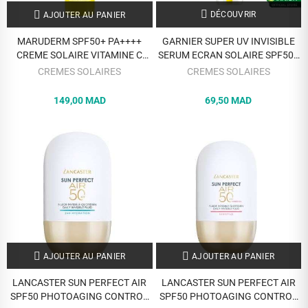
DÉCOUVRIR
AJOUTER AU PANIER
MARUDERM SPF50+ PA++++
GARNIER SUPER UV INVISIBLE
CREME SOLAIRE VITAMINE C
SERUM ECRAN SOLAIRE SPF50+
50ML
VITAMIN C 30ML
CREMES SOLAIRES
CREMES SOLAIRES
149,00 MAD
69,50 MAD
AJOUTER AU PANIER
AJOUTER AU PANIER
LANCASTER SUN PERFECT AIR
LANCASTER SUN PERFECT AIR
SPF50 PHOTOAGING CONTROL
SPF50 PHOTOAGING CONTROL