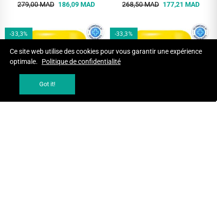
279,00 MAD
186,09 MAD
268,50 MAD
177,21 MAD
-33,3%
-33,3%
Ce site web utilise des cookies pour vous garantir une expérience
optimale.
Politique de confidentialité
Got it!
AJOUTER AU PANIER
AJOUTER AU PANIER
CERAVE ECRAN SOLAIRE SPF 50
CERAVE ECRAN SOLAIRE SPF 50
FLUIDE INVISIBLE HYDRANTANT
FLUIDE INVISIBLE TOUCHER SEC
50 ML
50 ML
CREMES SOLAIRES
CREMES SOLAIRES
210,00 MAD
140,07 MAD
210,00 MAD
140,07 MAD
-50%
-33,3%