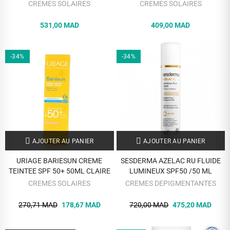
FLUIDE INVISIBLE 24H
FLUIDE SENSITIVE MINERAL
CREMES SOLAIRES
CREMES SOLAIRES
HYDRATATION 40ML
40ML
531,00 MAD
409,00 MAD
-34%
-34%
AJOUTER AU PANIER
AJOUTER AU PANIER
URIAGE BARIESUN CREME
SESDERMA AZELAC RU FLUIDE
TEINTEE SPF 50+ 50ML CLAIRE
LUMINEUX SPF50 /50 ML
CREMES SOLAIRES
CREMES DEPIGMENTANTES
270,71 MAD
178,67 MAD
720,00 MAD
475,20 MAD