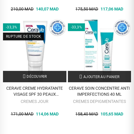
210,00 MAD
140,07 MAD
175,50 MAD
117,06 MAD
-33,3%
-33,3%
RUPTURE DE STOCK
DÉCOUVRIR
AJOUTER AU PANIER
CERAVE CREME HYDRATANTE
CERAVE SOIN CONCENTRE ANTI
VISAGE SPF 30 PEAUX
IMPERFECTIONS 40 ML
NORMALES A SECHES 52 ML
CREMES JOUR
CREMES DEPIGMENTANTES
171,00 MAD
114,06 MAD
158,40 MAD
105,65 MAD