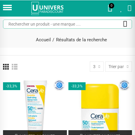
0
0
Accueil
Résultats de la recherche
3
Trier par
-33,3%
-33,3%