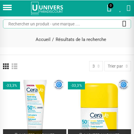
0
0
Accueil
Résultats de la recherche
3
Trier par
-33,3%
-33,3%