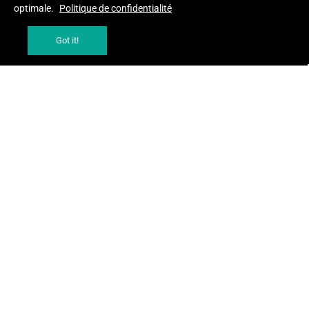
optimale.
Politique de confidentialité
Got it!
AJOUTER AU PANIER
AJOUTER AU PANIER
DRINK A FLOWER BOTANICAL
ECOMIL BOISSON COCO NATURE
LEMONADE HYDRATE PEACH
500 ML
AND LEMON 25 CL
ALIMENTATION BIO ET NATUREL
PRODUITS ALIMENTAIRES BIO
25,00 MAD
29,90 MAD