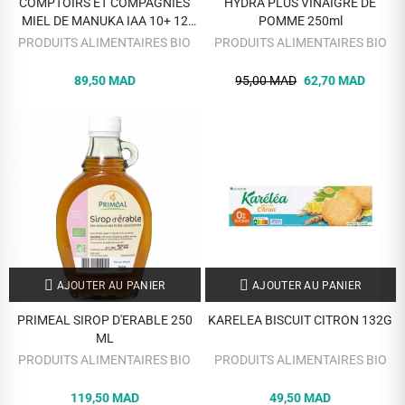
COMPTOIRS ET COMPAGNIES
HYDRA PLUS VINAIGRE DE
MIEL DE MANUKA IAA 10+ 12
POMME 250ml
BILLES FOURREES POUR LA
PRODUITS ALIMENTAIRES BIO
PRODUITS ALIMENTAIRES BIO
GORGE
89,50 MAD
95,00 MAD
62,70 MAD
AJOUTER AU PANIER
AJOUTER AU PANIER
PRIMEAL SIROP D'ERABLE 250
KARELEA BISCUIT CITRON 132G
ML
PRODUITS ALIMENTAIRES BIO
PRODUITS ALIMENTAIRES BIO
119,50 MAD
49,50 MAD